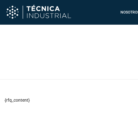
Ir
al
NOSOTRO
contenido
{rfq_content}